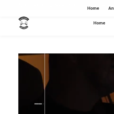
0231 950370
Notruf: +49 (0)177-795 0370
Rechtsa
Home
An
Home