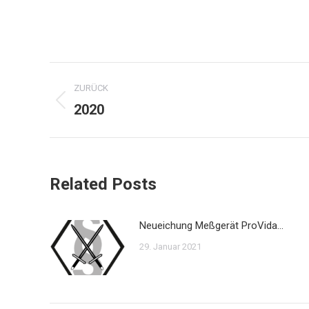
Kommentarnavigation
ZURÜCK
2020
Vorheriger
Beitrag:
Related Posts
Neueichung Meßgerät ProVida…
29. Januar 2021