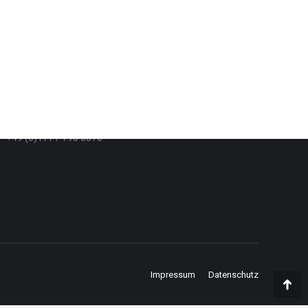
Mobil
24/7 – Notruf:
+49 (0)177 / 795 0370
Impressum
Datenschutz
Go