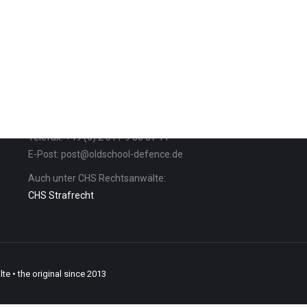
Kontakt
Telefon: +49 (0) 2 31 / 9 50 37 0
Telefax: +49 (0) 2 31 / 9 50 37 11
E-Post: post@oldschool-defence.de
Auch unter CHS Rechtsanwälte:
CHS Strafrecht
 • the original since 2013