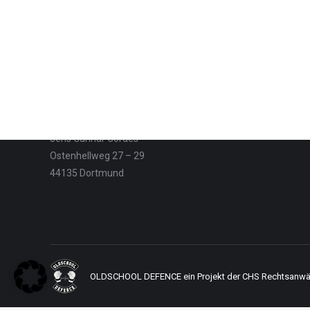
Strafverteidiger
Rechtsanwalt und Fachanwalt für Strafrecht
Jens Gunnar Cordes
Ostenhellweg 27 – 29
44135 Dortmund
OLDSCHOOL DEFENCE ein Projekt der CHS Rechtsanwälte