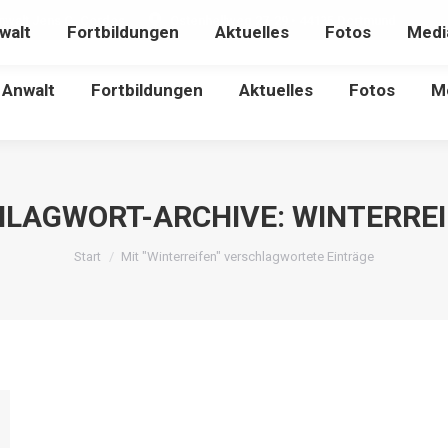
nwalt Jens G. Cordes
Ostenhellweg 27-29 • 44135 Dortmund
walt
Fortbildungen
Aktuelles
Fotos
Medi
Anwalt
Fortbildungen
Aktuelles
Fotos
M
HLAGWORT-ARCHIVE:
WINTERRE
Sie befinden sich hier:
Start
Mit "Winterreifen" verschlagwortete Einträge