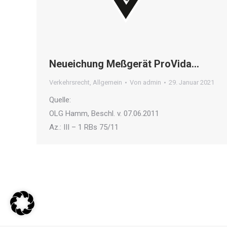
Neueichung Meßgerät ProVida…
Verkehrsrecht
,
Allgemein
Von
admin
29. Januar 2021
Quelle:
OLG Hamm, Beschl. v. 07.06.2011
Az.: III – 1 RBs 75/11
OLDSCHOOL DEFENCE ein Projekt der CHS Rechtsanwälte