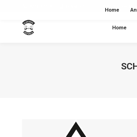
0231 950370
Notruf: +49 (0)177-795 0370
Rechtsa
Home
An
Home
SC